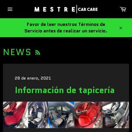
Ir
Ca
directamente
Navegación
al
contenido
Favor de leer nuestros Términos de
Servicio antes de realizar un servicio.
Cerra
RSS
NEWS
28 de enero, 2021
Información de tapicería