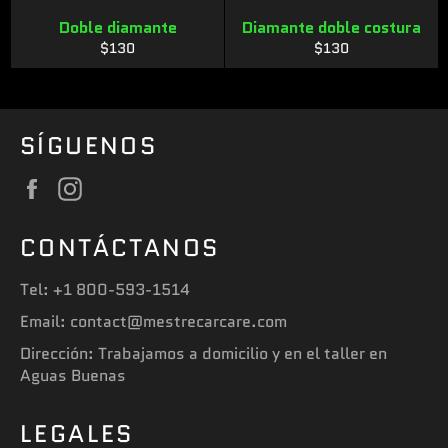
Doble diamante
Diamante doble costura
Precio
Precio
$130
$130
habitual
habitual
SÍGUENOS
Facebook
Instagram
CONTÁCTANOS
Tel: +1 800-593-1514
Email: contact@mestrecarcare.com
Dirección: Trabajamos a domicilio y en el taller en
Aguas Buenas
LEGALES