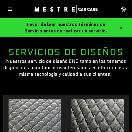
Ir
Ca
directamente
Navegación
al
contenido
Favor de leer nuestros Términos de
Servicio antes de realizar un servicio.
Cerra
SERVICIOS DE DISEÑOS
Nuestros servicio de diseño CNC también los tenemos
disponibles para tapiceros interesados en ofrecerle esta
misma tecnología y calidad a sus clientes.