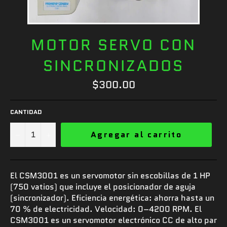
MOTOR SERVO CON
SINCRONIZADOS
Precio
$300.00
habitual
CANTIDAD
−
+
Agregar al carrito
El CSM3001 es un servomotor sin escobillas de 1 HP
(750 vatios) que incluye el posicionador de aguja
(sincronizador). Eficiencia energética: ahorra hasta un
70 % de electricidad. Velocidad: 0–4200 RPM. El
CSM3001 es un servomotor electrónico CC de alto par