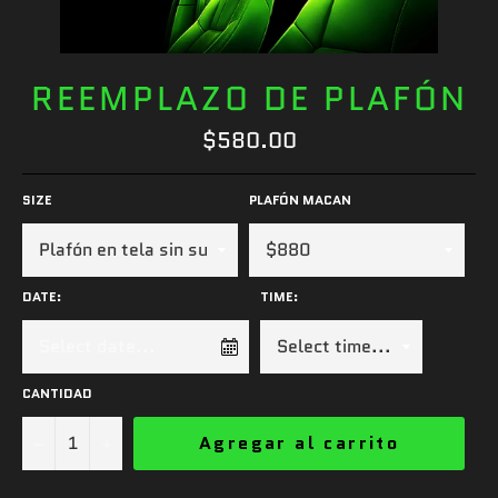
REEMPLAZO DE PLAFÓN
Precio
$580.00
habitual
SIZE
PLAFÓN MACAN
DATE:
TIME:
CANTIDAD
−
+
Agregar al carrito